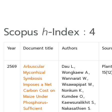
Scopus
h
-Index : 4
Year
Document title
Authors
Sour
2569
Arbuscular
Dau L.,
Plant
Mycorrhizal
Wongkaew A.,
15(12
Symbiosis
Wannarat W.,
Imposes a Net
Wisawapipat W.,
Carbon Cost on
Nonkum K.,
Maize Under
Kumdee O.,
Phosphorus-
Kaewsuralikhit S.,
Sufficient
Nakasathien S.