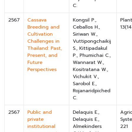
C.
2567
Cassava
Kongsil P.,
Plan
Breeding and
Ceballos H.,
13(14
Cultivation
Siriwan W.,
Challenges in
Vuttipongchaikij
Thailand: Past,
S., Kittipadakul
Present, and
P., Phumichai C.,
Future
Wannarat W.,
Perspectives
Kositratana W.,
Vichukit V.,
Sarobol E.,
Rojanaridpiched
C.
2567
Public and
Delaquis E.,
Agric
private
Delaquis E.,
Syst
institutional
Almekinders
221