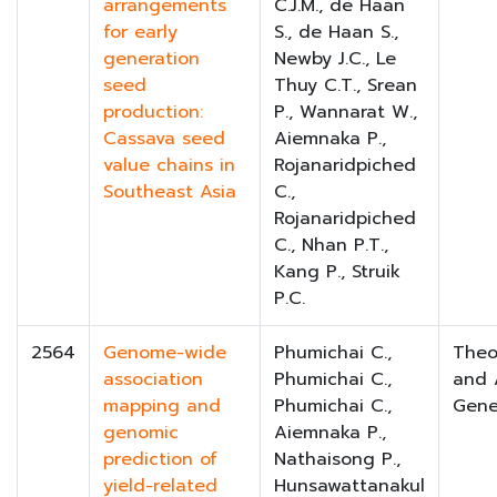
arrangements
C.J.M., de Haan
for early
S., de Haan S.,
generation
Newby J.C., Le
seed
Thuy C.T., Srean
production:
P., Wannarat W.,
Cassava seed
Aiemnaka P.,
value chains in
Rojanaridpiched
Southeast Asia
C.,
Rojanaridpiched
C., Nhan P.T.,
Kang P., Struik
P.C.
2564
Genome-wide
Phumichai C.,
Theo
association
Phumichai C.,
and 
mapping and
Phumichai C.,
Gene
genomic
Aiemnaka P.,
prediction of
Nathaisong P.,
yield-related
Hunsawattanakul