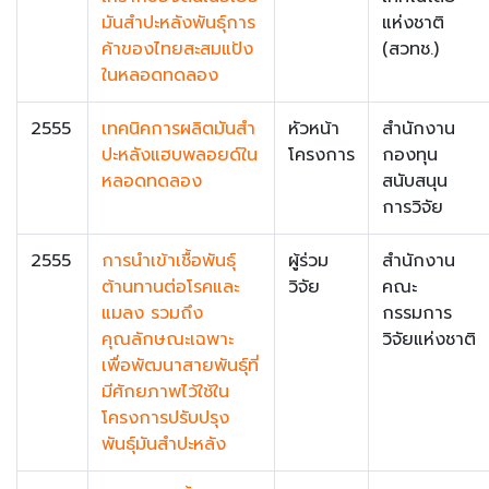
มันสำปะหลังพันธุ์การ
แห่งชาติ
ค้าของไทยสะสมแป้ง
(สวทช.)
ในหลอดทดลอง
2555
เทคนิคการผลิตมันสำ
หัวหน้า
สำนักงาน
ปะหลังแฮบพลอยด์ใน
โครงการ
กองทุน
หลอดทดลอง
สนับสนุน
การวิจัย
2555
การนำเข้าเชื้อพันธุ์
ผู้ร่วม
สำนักงาน
ต้านทานต่อโรคและ
วิจัย
คณะ
แมลง รวมถึง
กรรมการ
คุณลักษณะเฉพาะ
วิจัยแห่งชาติ
เพื่อพัฒนาสายพันธุ์ที่
มีศักยภาพไว้ใช้ใน
โครงการปรับปรุง
พันธุ์มันสำปะหลัง