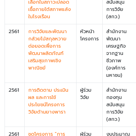
เลือกในสภาวะปลอด
สนับสนุน
เชื้อภายใต้สภาพแล้ง
การวิจัย
ในโรงเรือน
(สกว.)
2561
การวิจัยและพัฒนา
หัวหน้า
สำนักงาน
กล้วยไม้สกุลหวาย
โครงการ
พัฒนา
ต่อยอดเพื่อการ
เศรษฐกิจ
พัฒนาผลิตภัณฑ์
จากฐาน
เสริมสุขภาพเชิง
ชีวภาพ
พาณิชย์
(องค์การ
มหาชน)
2561
การติดตาม ประเมิน
ผู้ร่วม
สำนักงาน
ผล และการใช้
วิจัย
กองทุน
ประโยชน์โครงการ
สนับสนุน
วิจัยด้านยางพารา
การวิจัย
(สกว.)
2561
ชุดโครงการ “การ
ผู้ร่วม
งบประมาณ