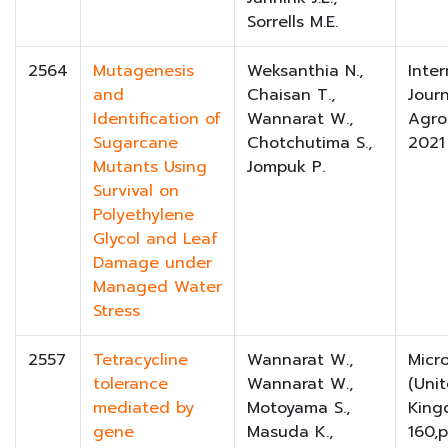
Sorrells M.E.
2564
Mutagenesis
Weksanthia N.,
Inter
and
Chaisan T.,
Journ
Identification of
Wannarat W.,
Agr
Sugarcane
Chotchutima S.,
2021
Mutants Using
Jompuk P.
Survival on
Polyethylene
Glycol and Leaf
Damage under
Managed Water
Stress
2557
Tetracycline
Wannarat W.,
Micr
tolerance
Wannarat W.,
(Uni
mediated by
Motoyama S.,
King
gene
Masuda K.,
160,p