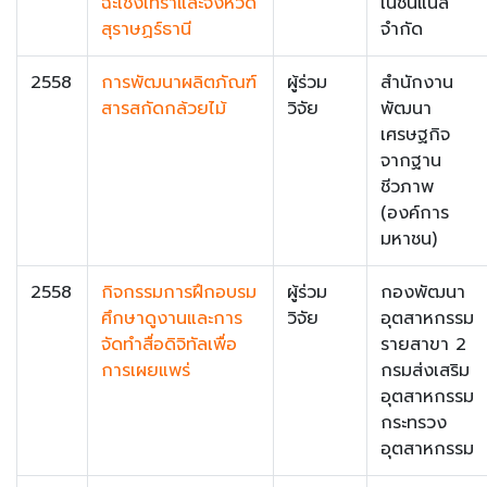
ฉะเชิงเทราและจังหวัด
เนชั่นแนล
สุราษฏร์ธานี
จำกัด
2558
การพัฒนาผลิตภัณฑ์
ผู้ร่วม
สำนักงาน
สารสกัดกล้วยไม้
วิจัย
พัฒนา
เศรษฐกิจ
จากฐาน
ชีวภาพ
(องค์การ
มหาชน)
2558
กิจกรรมการฝึกอบรม
ผู้ร่วม
กองพัฒนา
ศึกษาดูงานและการ
วิจัย
อุตสาหกรรม
จัดทำสื่อดิจิทัลเพื่อ
รายสาขา 2
การเผยแพร่
กรมส่งเสริม
อุตสาหกรรม
กระทรวง
อุตสาหกรรม