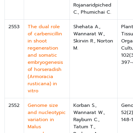
Rojanaridpiched
C., Phumichai C.
2553
The dual role
Shehata A.,
Plant
of carbenicillin
Wannarat W.,
Tiss
in shoot
Skirvin R., Norton
Orga
regeneration
M.
Cult
and somatic
102(3
embryogenesis
397-
of horseradish
(Armoracia
rusticana) in
vitro
2552
Genome size
Korban S.,
Gen
and nucleotypic
Wannarat W.,
52(2)
variation in
Rayburn C.,
148-
Malus
Tatum T.,