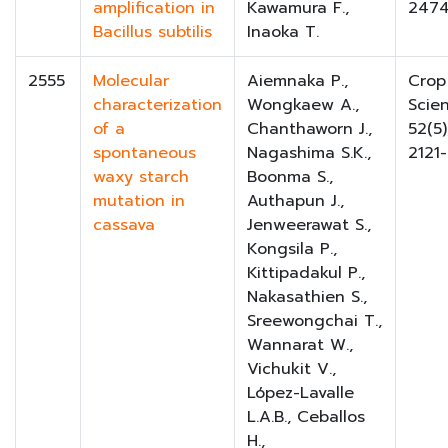
amplification in
Kawamura F.,
247
Bacillus subtilis
Inaoka T.
2555
Molecular
Aiemnaka P.,
Crop
characterization
Wongkaew A.,
Scie
of a
Chanthaworn J.,
52(5)
spontaneous
Nagashima S.K.,
2121
waxy starch
Boonma S.,
mutation in
Authapun J.,
cassava
Jenweerawat S.,
Kongsila P.,
Kittipadakul P.,
Nakasathien S.,
Sreewongchai T.,
Wannarat W.,
Vichukit V.,
López-Lavalle
L.A.B., Ceballos
H.,