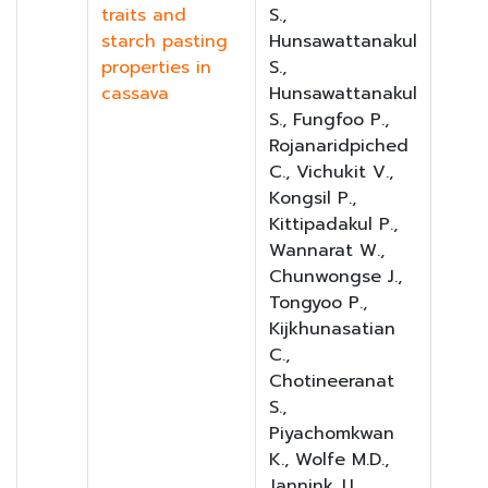
traits and
S.,
starch pasting
Hunsawattanakul
properties in
S.,
cassava
Hunsawattanakul
S., Fungfoo P.,
Rojanaridpiched
C., Vichukit V.,
Kongsil P.,
Kittipadakul P.,
Wannarat W.,
Chunwongse J.,
Tongyoo P.,
Kijkhunasatian
C.,
Chotineeranat
S.,
Piyachomkwan
K., Wolfe M.D.,
Jannink J.L.,