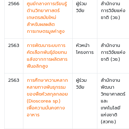
2566
ศูนย์กลางการเรียนรู้
ผู้ร่วม
สำนักงาน
ด้านวิทยาศาสตร์
วิจัย
การวิจัยแห่ง
เกษตรสมัยใหม่
ชาติ (วช.)
สำหรับผลผลิต
การเกษตรมูลค่าสูง
2563
การพัฒนาระบบการ
หัวหน้า
สำนักงาน
คัดเลือกพันธุ์อ้อยทน
โครงการ
การวิจัยแห่ง
แล้งจากการผลิตสาร
ชาติ (วช.)
ฟีนอลิกสูง
2563
การศึกษาความหลาก
ผู้ร่วม
สำนักงาน
หลายทางพันธุกรรม
วิจัย
พัฒนา
ของพืชหัวสกุลกลอย
วิทยาศาสตร์
(Dioscorea sp.)
และ
เพื่อความมั่นคงทาง
เทคโนโลยี
อาหาร
แห่งชาติ
(สวทช.)