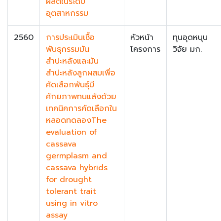
ผลิตในระดับ
อุตสาหกรรม
2560
การประเมินเชื้อ
หัวหน้า
ทุนอุดหนุน
พันธุกรรมมัน
โครงการ
วิจัย มก.
สำปะหลังและมัน
สำปะหลังลูกผสมเพื่อ
คัดเลือกพันธุ์มี
ศักยภาพทนแล้งด้วย
เทคนิคการคัดเลือกใน
หลอดทดลองThe
evaluation of
cassava
germplasm and
cassava hybrids
for drought
tolerant trait
using in vitro
assay