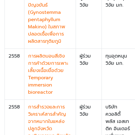
ปัญจขันธ์
วิจัย
วิจัย มก.
(Gynostemma
pentaphyllum
Makino) ในสภาพ
ปลอดเชื้อเพื่อการ
ผลิตสารทุติยภูมิ
2558
การผลิตบอนสีเชิง
ผู้ร่วม
ทุนอุดหนุน
การค้าด้วยการเพาะ
วิจัย
วิจัย มก.
เลี้ยงเนื้อเยื่อด้วย
Temporary
immersion
bioreactor
2558
การสำรวจและการ
ผู้ร่วม
บริษัท
วิเคราะห์สารสำคัญ
วิจัย
ควอลิตี้
จากหมากในแหล่ง
พลัส เอสเท
ปลูกจังหวัด
ติค อินเตอร์