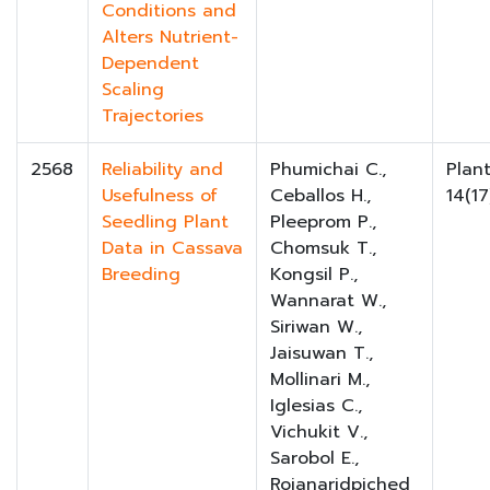
Conditions and
Alters Nutrient-
Dependent
Scaling
Trajectories
2568
Reliability and
Phumichai C.,
Plant
Usefulness of
Ceballos H.,
14(17
Seedling Plant
Pleeprom P.,
Data in Cassava
Chomsuk T.,
Breeding
Kongsil P.,
Wannarat W.,
Siriwan W.,
Jaisuwan T.,
Mollinari M.,
Iglesias C.,
Vichukit V.,
Sarobol E.,
Rojanaridpiched