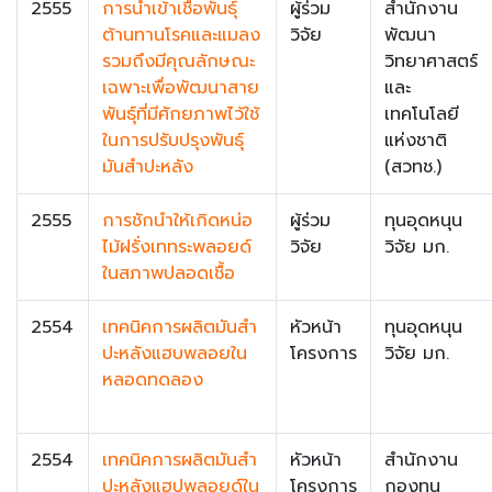
2555
การนำเข้าเชื้อพันธุ์
ผู้ร่วม
สำนักงาน
ต้านทานโรคและแมลง
วิจัย
พัฒนา
รวมถึงมีคุณลักษณะ
วิทยาศาสตร์
เฉพาะเพื่อพัฒนาสาย
และ
พันธุ์ที่มีศักยภาพไว้ใช้
เทคโนโลยี
ในการปรับปรุงพันธุ์
แห่งชาติ
มันสำปะหลัง
(สวทช.)
2555
การชักนำให้เกิดหน่อ
ผู้ร่วม
ทุนอุดหนุน
ไม้ฝรั่งเททระพลอยด์
วิจัย
วิจัย มก.
ในสภาพปลอดเชื้อ
2554
เทคนิคการผลิตมันสำ
หัวหน้า
ทุนอุดหนุน
ปะหลังแฮบพลอยใน
โครงการ
วิจัย มก.
หลอดทดลอง
2554
เทคนิคการผลิตมันสำ
หัวหน้า
สำนักงาน
ปะหลังแฮปพลอยด์ใน
โครงการ
กองทุน