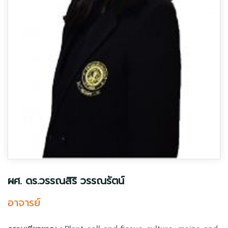
ผศ. ดร.วรรณสิริ วรรณรัตน์
อาจารย์