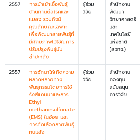
2557
การนำเข้าเชื้อพันธุ์
ผู้ร่วม
สำนักงาน
ต้านทานต่อโรคและ
วิจัย
พัฒนา
แมลง รวมถึงมี
วิทยาศาสตร์
คุณลักษณะเฉพาะ
และ
เพื่อพัฒนาสายพันธุ์ที่
เทคโนโลยี
มีศักยภาพไว้ใช้ในการ
แห่งชาติ
ปรับปรุงพันธุ์มัน
(สวทช.)
สำปะหลัง
2557
การชักนาให้เกิดความ
ผู้ร่วม
สำนักงาน
หลากหลายทาง
วิจัย
กองทุน
พันธุกรรมโดยการใช้
สนับสนุน
รังสีแกมมาและสาร
การวิจัย
Ethyl
methanesulfonate
(EMS) ในอ้อย และ
การคัดเลือกสายพันธุ์
ทนแล้ง