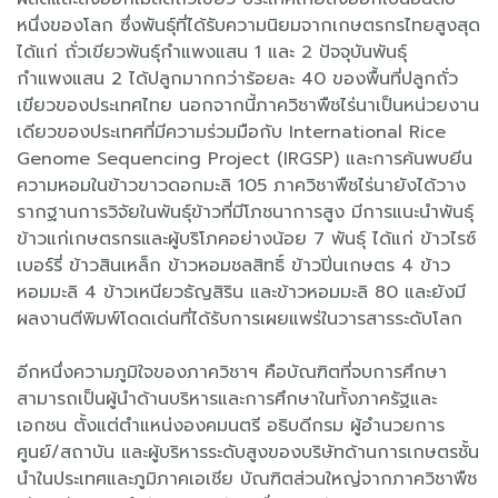
หนึ่งของโลก ซึ่งพันธุ์ที่ได้รับความนิยมจากเกษตรกรไทยสูงสุด
ได้แก่ ถั่วเขียวพันธุ์กำแพงแสน 1 และ 2 ปัจจุบันพันธุ์
กำแพงแสน 2 ได้ปลูกมากกว่าร้อยละ 40 ของพื้นที่ปลูกถั่ว
เขียวของประเทศไทย นอกจากนี้ภาควิชาพืชไร่นาเป็นหน่วยงาน
เดียวของประเทศที่มีความร่วมมือกับ International Rice
Genome Sequencing Project (IRGSP) และการค้นพบยีน
ความหอมในข้าวขาวดอกมะลิ 105 ภาควิชาพืชไร่นายังได้วาง
รากฐานการวิจัยในพันธุ์ข้าวที่มีโภชนาการสูง มีการแนะนำพันธุ์
ข้าวแก่เกษตรกรและผู้บริโภคอย่างน้อย 7 พันธุ์ ได้แก่ ข้าวไรซ์
เบอร์รี่ ข้าวสินเหล็ก ข้าวหอมชลสิทธิ์ ข้าวปิ่นเกษตร 4 ข้าว
หอมมะลิ 4 ข้าวเหนียวธัญสิริน และข้าวหอมมะลิ 80 และยังมี
ผลงานตีพิมพ์โดดเด่นที่ได้รับการเผยแพร่ในวารสารระดับโลก
อีกหนึ่งความภูมิใจของภาควิชาฯ คือบัณฑิตที่จบการศึกษา
สามารถเป็นผู้นำด้านบริหารและการศึกษาในทั้งภาครัฐและ
เอกชน ตั้งแต่ตำแหน่งองคมนตรี อธิบดีกรม ผู้อำนวยการ
ศูนย์/สถาบัน และผู้บริหารระดับสูงของบริษัทด้านการเกษตรชั้น
นำในประเทศและภูมิภาคเอเชีย บัณฑิตส่วนใหญ่จากภาควิชาพืช