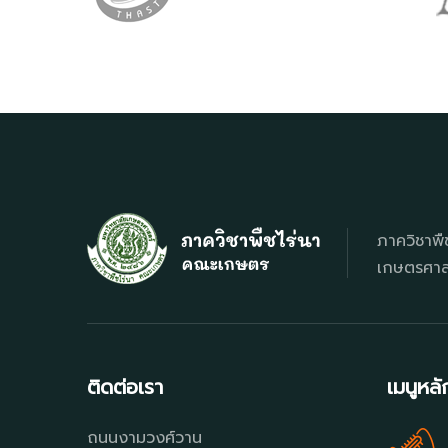
ภาควิชาพื
เกษตรศาสต
ติดต่อเรา
เมนูหลั
ถนนงามวงศ์วาน