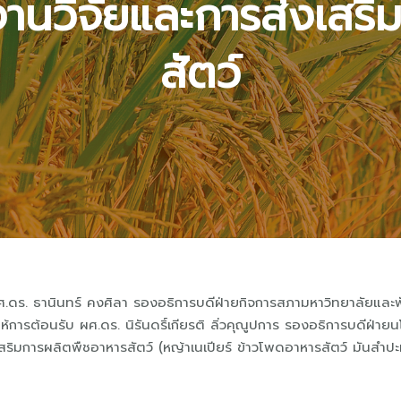
งานวิจัยและการส่งเสริ
สัตว์
.ดร. ธานินทร์ คงศิลา รองอธิการบดีฝ่ายกิจการสภามหาวิทยาลัยและพ
ห้การต้อนรับ ผศ.ดร. นิรันดริ์เกียรติ ลิ่วคุณูปการ รองอธิการบดีฝ
ริมการผลิตพืชอาหารสัตว์ (หญ้าเนเปียร์ ข้าวโพดอาหารสัตว์ มันสำปะหลั