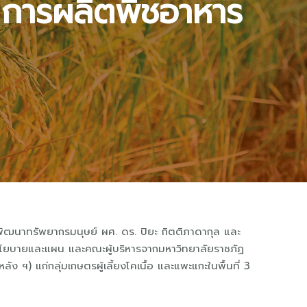
มการผลิตพืชอาหาร
ัฒนาทรัพยากรมนุษย์ ผศ. ดร. ปิยะ กิตติภาดากุล และ
่ายนโยบายและแผน และคณะผู้บริหารจากมหาวิทยาลัยราชภัฏ
ง ฯ) แก่กลุ่มเกษตรผู้เลี้ยงโคเนื้อ และแพะแกะในพื้นที่ 3