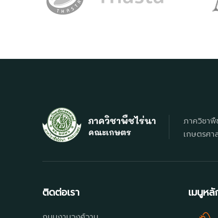
ภาควิชาพื
เกษตรศาสต
ติดต่อเรา
เมนูหลั
ถนนงามวงศ์วาน