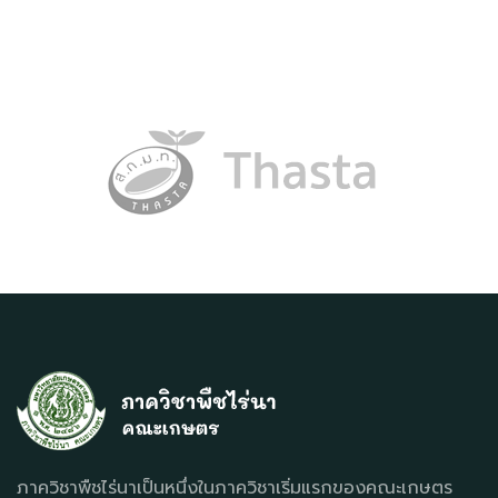
ภาควิชาพืชไร่นาเป็นหนึ่งในภาควิชาเริ่มแรกของคณะเกษตร