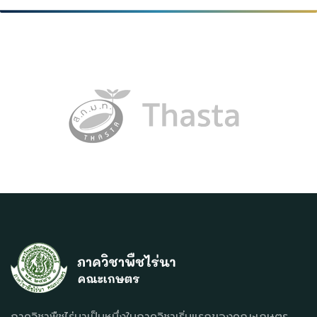
ภาควิชาพืชไร่นาเป็นหนึ่งในภาควิชาเริ่มแรกของคณะเกษตร