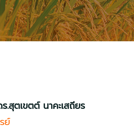
ดร.สุตเขตต์ นาคะเสถียร
รย์