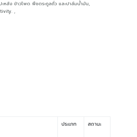
หลัง ข้าวโพด พืชตระกูลถั่ว และปาล์มน้ำมัน,
vity. ,
ประเภท
สถานะ