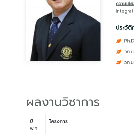
ความเชี
Integra
ประวัติ
Ph.D
วท.ม
วท.บ
ผลงานวิชาการ
ปี
โครงการ
พ.ศ.