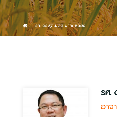
รศ. ดร.สุตเขตต์ นาคะเสถียร
รศ. 
อาจา