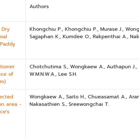
Authors
 Dry
Khongchiu P., Khongchiu P., Murase J., Won
ial
Sajjaphan K., Kumdee O., Rakpenthai A., Nak
 Paddy
tioner
Chotchutima S., Wongkaew A., Authapun J., 
nce of
W.M.N.W.A., Lee S.H.
um)
lected
Wongkaew A., Saito H., Chueasamat A., Aram
ion area -
Nakasathien S., Sreewongchai T.
ce's