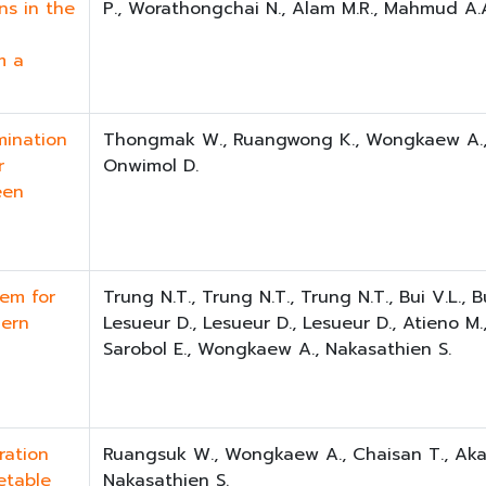
ns in the
P., Worathongchai N., Alam M.R., Mahmud A.A
m a
mination
Thongmak W., Ruangwong K., Wongkaew A., 
r
Onwimol D.
een
em for
Trung N.T., Trung N.T., Trung N.T., Bui V.L., B
hern
Lesueur D., Lesueur D., Lesueur D., Atieno M.
Sarobol E., Wongkaew A., Nakasathien S.
ration
Ruangsuk W., Wongkaew A., Chaisan T., Akas
etable
Nakasathien S.