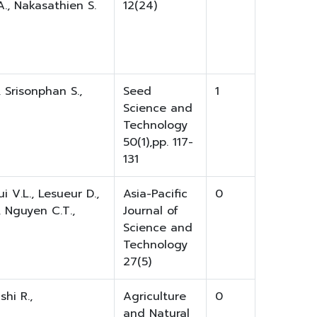
., Nakasathien S.
12(24)
Srisonphan S.,
Seed
1
Science and
Technology
50(1),pp. 117-
131
ui V.L., Lesueur D.,
Asia-Pacific
0
, Nguyen C.T.,
Journal of
Science and
Technology
27(5)
hi R.,
Agriculture
0
and Natural