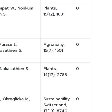
pipat W., Nonkum
Plants,
0
n S.
15(12), 1831
urase J.,
Agronomy,
0
asathien S.
15(7), 1501
Nakasathien S.
Plants,
0
14(17), 2783
, Okręglicka M.,
Sustainability
0
Switzerland,
17(19), 8740