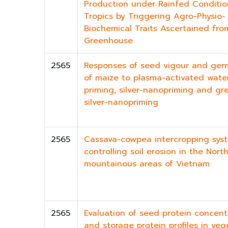
Production under Rainfed Conditio
Tropics by Triggering Agro-Physio-
Biochemical Traits Ascertained fro
Greenhouse
2565
Responses of seed vigour and ger
of maize to plasma-activated wate
priming, silver-nanopriming and gr
silver-nanopriming
2565
Cassava-cowpea intercropping syst
controlling soil erosion in the Nort
mountainous areas of Vietnam
2565
Evaluation of seed protein concent
and storage protein profiles in veg