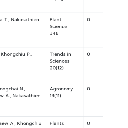
a T., Nakasathien
Plant
0
Science
348
 Khongchiu P.,
Trends in
0
Sciences
20(12)
hongchai N.,
Agronomy
0
ew A., Nakasathien
13(11)
kaew A., Khongchiu
Plants
0