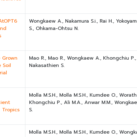
 AtOPT6
Wongkaew A., Nakamura S.i., Rai H., Yokoyam
and
S., Ohkama-Ohtsu N.
s
e Grown
Mao R., Mao R., Wongkaew A., Khongchiu P.,
 Soil
Nakasathien S.
ial
Molla M.S.H., Molla M.S.H., Kumdee O., Worat
cient
Khongchiu P., Ali M.A., Anwar M.M., Wongka
 Tropics
S.
Molla M.S.H., Molla M.S.H., Kumdee O., Wong