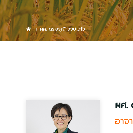
ผศ. ดร.อรุณี วงษ์แก้ว
ผศ. 
อาจา