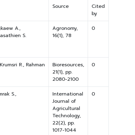
Source
Cited
by
gkaew A.,
Agronomy,
0
asathien S.
16(1), 78
Krumsri R., Rahman
Bioresources,
0
21(1), pp.
2080-2100
rak S.,
International
0
Journal of
Agricultural
Technology,
22(2), pp.
1017-1044