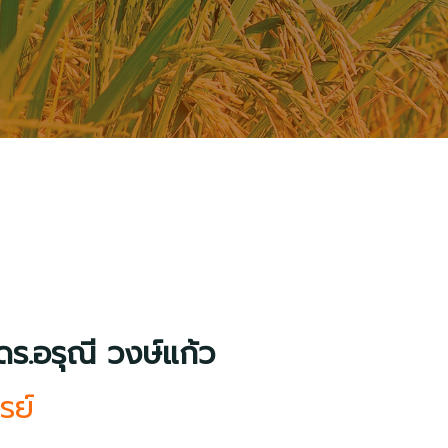
ดร.อรุณี วงษ์แก้ว
รย์