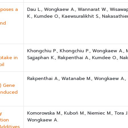
mposes a
Dau L., Wongkaew A., Wannarat W., Wisawa
K., Kumdee O., Kaewsuralikhit S., Nakasathie
and
Khongchiu P., Khongchiu P., Wongkaew A., M
ptake in
Sajjaphan K., Rakpenthai A., Kumdee O., Nak
il
Rakpenthai A., Watanabe M., Wongkaew A., 
) Gene
-Induced
y
Komorowska M., Kuboń M., Niemiec M., Tora J.
tion
Wongkaew A.
Additives