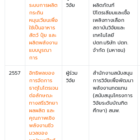
ระบบการผลิต
วิจัย
ผลิตภัณฑ์
กระถิน
ปิโตรเลียมและเชื้อ
หมุนเวียนเพื่อ
เพลิงทางเลือก
ใช้เป็นอาหาร
สถาบันวิจัยและ
สัตว์ ปุ๋ย และ
เทคโนโลยี
ผลิตพลังงาน
ปตท.บริษัท ปตท.
แบบบูรณา
จำกัด (มหาชน)
การ
2557
อิทธิพลของ
ผู้ร่วม
สำนักงานสนับสนุน
การจัดการ
วิจัย
การวิจัยเพื่อพัฒนา
ธาตุไนโตรเจน
พลังงานทดแทน
ต่อลักษณะ
(สนับสนุนโครงการ
ทางสรีรวิทยา
วิจัยระดับบัณฑิต
ผลผลิต และ
ศึกษา) สนพ.
คุณภาพเชิง
พลังงานชีว
มวลของ