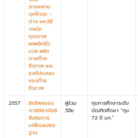
สารละลาย
ฤทธิ์กรด -
ด่าง และวิธี
กลต่อ
คุณภาพ
ผลผลิตชีว
มวล ผลิต
ภาพก๊าซ
ชีวภาพ และ
องค์ประกอบ
ของก๊าซ
ชีวภาพ
2557
อิทธิพลของ
ผู้ร่วม
ทุนการศึกษาระดับ
การใช้สารโคชิ
วิจัย
บัณฑิตศึกษา “ทุน
ซีนต่อการ
72 ปี มก.”
เปลี่ยนแปลง
ฐาน