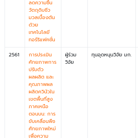
ลดความชื้น
วัตถุดิบชีว
มวลเบื้องต้น
ด้วย
เทคโนโลยี
ทอร์ริแฟคชั่น
2561
การประเมิน
ผู้ร่วม
ทุนอุดหนุนวิจัย มก.
ศักยภาพการ
วิจัย
ปรับตัว
ผลผลิต และ
คุณภาพผล
ผลิตควินัวใน
เขตพื้นที่สูง
ภาคเหนือ
ตอนบน: การ
ขับเคลื่อนพืช
ศักยภาพใหม่
เพื่อความ