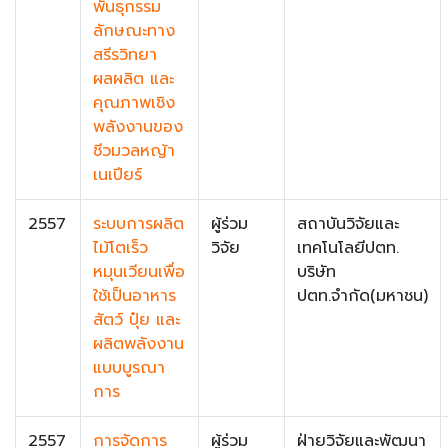
พันธุกรรม
ลักษณะทาง
สรีรวิทยา
ผลผลิต และ
คุณภาพเชิง
พลังงานของ
ชีวมวลหญ้า
เนเปียร์
2557
ระบบการผลิต
ผู้ร่วม
สถาบันวิจัยและ
ไม้โตเร็ว
วิจัย
เทคโนโลยีปตท.
หมุนเวียนเพื่อ
บริษัท
ใช้เป็นอาหาร
ปตท.จำกัด(มหาชน)
สัตว์ ปุ๋ย และ
ผลิตพลังงาน
แบบบูรณา
การ
2557
การจัดการ
ผู้ร่วม
ฝ่ายวิจัยและพัฒนา