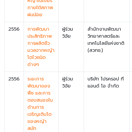
หญ้าเนเปียร์
ภายใต้สภาพ
ฝนน้อย
2556
การพัฒนา
ผู้ร่วม
สำนักงานพัฒนา
ประสิทธิภาพ
วิจัย
วิทยาศาสตร์และ
การผลิตชีว
เทคโนโลยีแห่งชาติ
มวลจากหญ้า
(สวทช.)
โตไวชนิด
ต่างๆ
2556
ระยะการ
ผู้ร่วม
บริษัท โปรครอป ที
พัฒนาของ
วิจัย
แอนด์ โอ จำกัด
พืช และการ
ตอบสนองใน
ด้านการ
เจริญเติบโต
ของหญ้า
สมัท