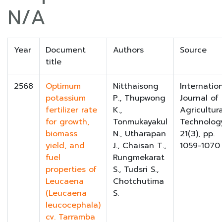
N/A
Year
Document
Authors
Source
title
2568
Optimum
Nitthaisong
Internatio
potassium
P., Thupwong
Journal of
fertilizer rate
K.,
Agricultura
for growth,
Tonmukayakul
Technolog
biomass
N., Utharapan
21(3), pp.
yield, and
J., Chaisan T.,
1059-1070
fuel
Rungmekarat
properties of
S., Tudsri S.,
Leucaena
Chotchutima
(Leucaena
S.
leucocephala)
cv. Tarramba