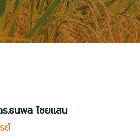
 ดร.ธนพล ไชยแสน
รย์