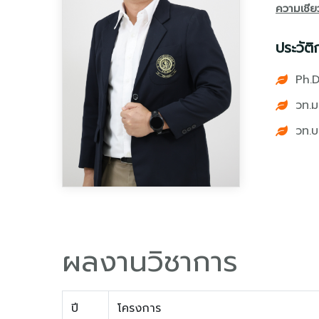
ความเชี
ประวัติ
Ph.D
วท.ม
วท.บ
ผลงานวิชาการ
ปี
โครงการ