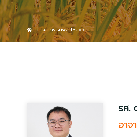
รศ. ดร.ธนพล ไชยแสน
รศ.
อาจา