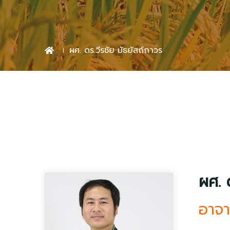
ผศ. ดร.วีรชัย มัธยัสถ์ถาวร
ผศ. 
อาจา