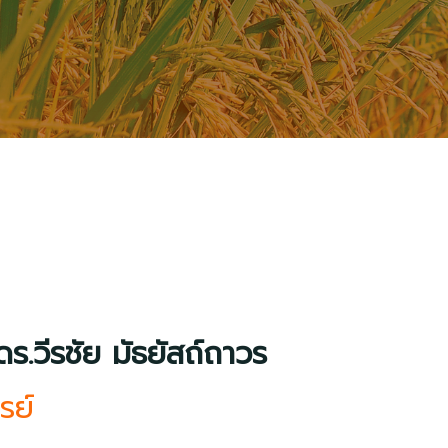
ดร.วีรชัย มัธยัสถ์ถาวร
รย์