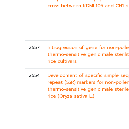
cross between KDML105 and CH1 ric
2557
Introgression of gene for non-poll
thermo-sensitive genic male sterilit
rice cultivars
2554
Development of specific simple se
repeat (SSR) markers for non-polle
thermo-sensitive genic male steril
rice (Oryza sativa L.)