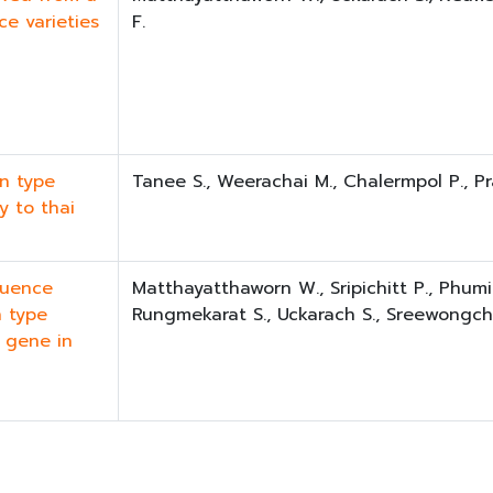
e varieties
F.
en type
Tanee S., Weerachai M., Chalermpol P., Pr
y to thai
quence
Matthayatthaworn W., Sripichitt P., Phumi
n type
Rungmekarat S., Uckarach S., Sreewongch
e gene in