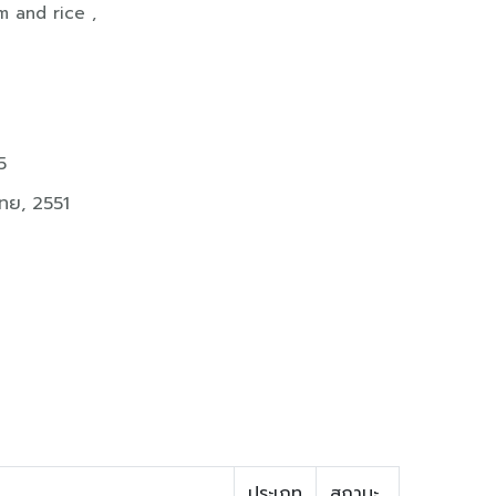
lm and rice ,
5
ทย, 2551
ประเภท
สถานะ