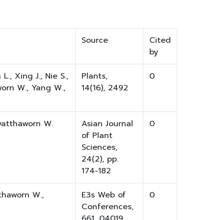
Source
Cited
by
., Xing J., Nie S.,
Plants,
0
aworn W., Yang W.,
14(16), 2492
yatthaworn W.
Asian Journal
0
of Plant
Sciences,
24(2), pp.
174-182
tthaworn W.,
E3s Web of
0
Conferences,
661, 04019