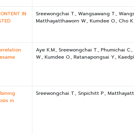
CONTENT IN
Sreewongchai T., Wangsawang T., Wangs
STED
Matthayatthaworn W., Kumdee O., Cho K.
rrelation
Aye K.M., Sreewongchai T., Phumichai C.
 Sesame
W., Kumdee O., Ratanapongsai Y., Kaedph
bining
Sreewongchai T., Sripichitt P., Matthaya
osis in