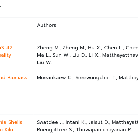
4
Authors
nS-42
Zheng M., Zheng M., Hu X., Chen L., Chen L
ality
Ma L., Sun W., Liu D., Li X., Matthayatth
Liu W.
and Biomass
Mueankaew C., Sreewongchai T., Mattha
ia Shells
Swatdee J., Intani K., Jaisut D., Matthaya
i Kiln
Roengjittree S., Thuwapanichayanan R.