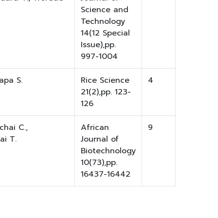
Science and
Technology
14(12 Special
Issue),pp.
997-1004
apa S.
Rice Science
4
21(2),pp. 123-
126
chai C.,
African
9
ai T.
Journal of
Biotechnology
10(73),pp.
16437-16442