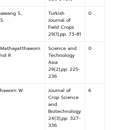
awang S.,
Turkish
0
S.
Journal of
Field Crops
29(1),pp. 73-81
, Mathayatthaworn
Science and
0
ol R.
Technology
Asia
29(2),pp. 225-
236
tthaworn W.
Journal of
6
Crop Science
and
Biotechnology
24(3),pp. 327-
336