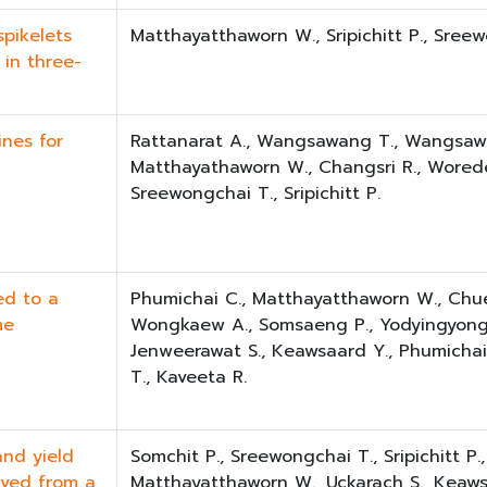
pikelets
Matthayatthaworn W., Sripichitt P., Sree
 in three-
ines for
Rattanarat A., Wangsawang T., Wangsaw
Matthayathaworn W., Changsri R., Worede 
Sreewongchai T., Sripichitt P.
ed to a
Phumichai C., Matthayatthaworn W., Chu
me
Wongkaew A., Somsaeng P., Yodyingyong 
Jenweerawat S., Keawsaard Y., Phumichai
T., Kaveeta R.
and yield
Somchit P., Sreewongchai T., Sripichitt P.,
ived from a
Matthayatthaworn W., Uckarach S., Keaw