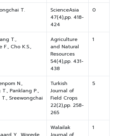
wongchai T.
ScienceAsia
0
47(4),pp. 418-
424
ang T.,
Agriculture
1
F., Cho K.S.,
and Natural
Resources
54(4),pp. 431-
438
enpom N.,
Turkish
5
T., Panklang P.,
Journal of
 T., Sreewongchai
Field Crops
22(2),pp. 258-
265
Walailak
1
saard Y., Worede
Journal of